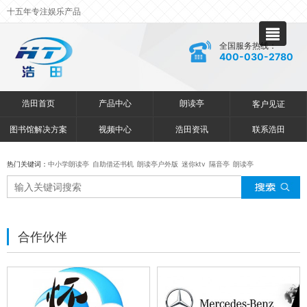
十五年专注娱乐产品
全国服务热线：
400-030-2780
浩田首页
产品中心
朗读亭
客户见证
图书馆解决方案
视频中心
浩田资讯
联系浩田
热门关键词：
中小学朗读亭
自助借还书机
朗读亭户外版
迷你ktv
隔音亭
朗读亭
合作伙伴