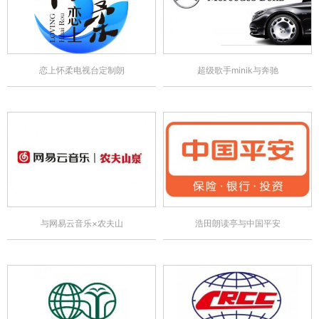
恋上怀柔电视台定制朗
超级歌手minik与奔驰
与网易云音乐×农夫山
浩田朗读亭与中国平安