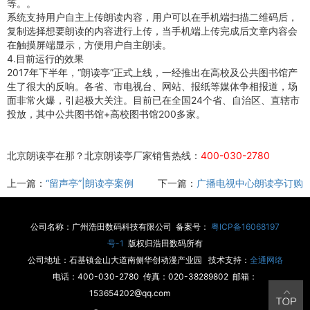
等。。
系统支持用户自主上传朗读内容，用户可以在手机端扫描二维码后，
复制选择想要朗读的内容进行上传，当手机端上传完成后文章内容会
在触摸屏端显示，方便用户自主朗读。
4.目前运行的效果
2017年下半年，“朗读亭”正式上线，一经推出在高校及公共图书馆产
生了很大的反响。各省、市电视台、网站、报纸等媒体争相报道，场
面非常火爆，引起极大关注。目前已在全国24个省、自治区、直辖市
投放，其中公共图书馆+高校图书馆200多家。
北京朗读亭在那？北京朗读亭厂家销售热线：
400-030-2780
上一篇：
“留声亭”|朗读亭案例
下一篇：
广播电视中心朗读亭订购
公司名称：广州浩田数码科技有限公司 备案号：
粤ICP备16068197
号-1
版权归浩田数码所有
公司地址：石基镇金山大道南侧华创动漫产业园 技术支持：
全通网络
电话：400-030-2780 传真：020-38289802 邮箱：
153654202@qq.com