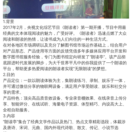
1.背景
2017年2月，央视文化综艺节目《朗读者》第一期开播，节目中用最
经典的文本体现阅读的魅力，广受好评。《朗读者》迅速点燃了大众
阅读和朗读的热情，让读书成为人们向往的一种生活方式。
在对各地区市场调研以及充分了解图书馆市场运作基础上，结合用户
对产品形态、产品使用等方面的反馈凭借多年多媒体应用平台开发和
数字图书馆服务经验，专门为图书馆定向研发了“朗读亭”。该产品彻
底跟进时代发展的脚步，为大千世界平凡中的你我提供了一个朗读的
平台，帮助更多热爱阅读的朗读者实现“无限朗读”的梦想。
2.目的
产品定位：一款以朗读体验为主，集朗读练习、录制、娱乐于一体，
并可通过微信分享的物联网设备，满足用户享受朗读、娱乐和社交分
享的需求。
产品特色：顶尖高品质音效设备、专业录音棚效果、在线录音上传分
享、智能评分、在线试听、海量电子资源、体型精巧、内设高大上、
全程自助服务。
3.内容
“朗读亭”集合了经典文学作品以及热门、热点文章精彩选段，体裁涉
及唐诗、宋词、元曲、国内外现代诗歌、散文、传记、小说节选