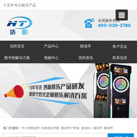
十五年专注娱乐产品
全国服务热线：
400-030-2780
浩田首页
产品中心
朗读亭
客户见证
图书馆解决方案
视频中心
浩田资讯
联系浩田
热门关键词：
中小学朗读亭
自助借还书机
朗读亭户外版
迷你ktv
隔音亭
朗读亭