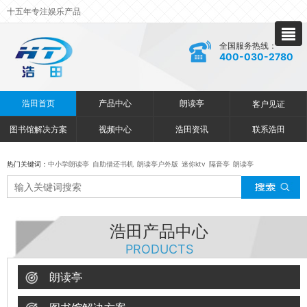
十五年专注娱乐产品
全国服务热线：
400-030-2780
浩田首页
产品中心
朗读亭
客户见证
图书馆解决方案
视频中心
浩田资讯
联系浩田
热门关键词：
中小学朗读亭
自助借还书机
朗读亭户外版
迷你ktv
隔音亭
朗读亭
浩田产品中心
PRODUCTS
朗读亭