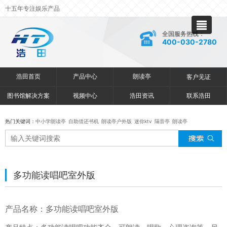
十五年专注娱乐产品
全国服务热线：
400-030-2780
浩田首页
产品中心
朗读亭
客户见证
图书馆解决方案
视频中心
浩田资讯
联系浩田
热门关键词：
中小学朗读亭
自助借还书机
朗读亭户外版
迷你ktv
隔音亭
朗读亭
多功能读唱吧室外版
产品名称：多功能读唱吧室外版