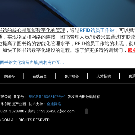
书馆的核心是智能数字化的管理
，通过
RFID馆员工作站
，可以赋
通，实现物品和网络的连接。图书管理人员/读者只需通过RFI
也提高了图书馆的智能化管理水平，RFID馆员工作站的出现，
，加快了图书馆数字化建设的进程。想了解更多请咨询我们，
服
图书馆文化墙留声墙,机构有声互...
朗读亭
在线留言
客户服务
人才招聘
联
有限公司 备案号：
粤ICP备16068197号-1
版权归浩田数码所有
侧华创动漫产业园 技术支持：
全通网络
20-38289802 邮箱：153654202@qq.com
s.COM ALL RIGHTS RESRVED