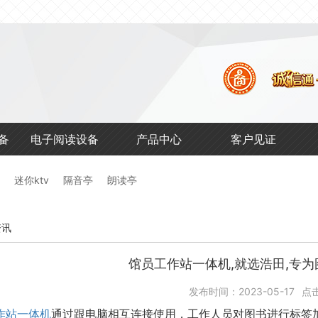
馆
备
电子阅读设备
产品中心
客户见证
迷你ktv
隔音亭
朗读亭
资讯
馆员工作站一体机,就选浩田,专
发布时间：2023-05-17
点
作站一体机
通过跟电脑相互连接使用，工作人员对图书进行标签加