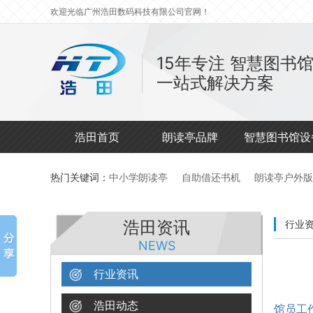
欢迎光临广州浩田数码科技有限公司官网！
15年专注
智慧图书
一站式解决方案
浩田首页
朗读亭品牌
智慧图书馆设
热门关键词：
中小学朗读亭
自助借还书机
朗读亭户外版
浩田资讯
行业
NEWS
行业资讯
浩田动态
馆员工