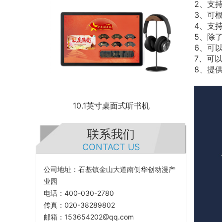
2、支
3、可
4、支
5、除
6、可
7、可
8、提
10.1英寸桌面式听书机
联系我们
CONTACT US
公司地址：石基镇金山大道南侧华创动漫产
业园
电话：400-030-2780
传真：020-38289802
邮箱：153654202@qq.com