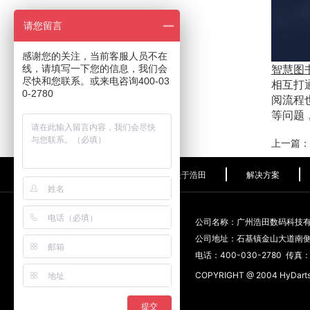
请您留言
感谢您的关注，当前客服人员不在
智慧图
线，请填写一下您的信息，我们会
尽快和您联系。或来电咨询400-03
相互打
0-2780
阅流程
等问题
上一篇：
关于浩田
解决方案
公司名称：广州浩田数码科技
公司地址：石基镇金山大道南
电话：400-030-2780 传真：0
COPYRIGHT @ 2004 HyDart
提交