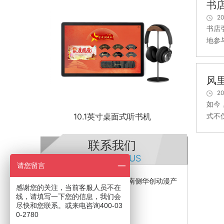
书
20
书店
地参
风
20
如今
10.1英寸桌面式听书机
式不
联系我们
CONTACT US
请您留言
公司地址：石基镇金山大道南侧华创动漫产
感谢您的关注，当前客服人员不在
业园
线，请填写一下您的信息，我们会
电话：400-030-2780
尽快和您联系。或来电咨询400-03
0-2780
传真：020-38289802