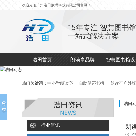
欢迎光临广州浩田数码科技有限公司官网！
15年专注
智慧图书
一站式解决方案
浩田首页
朗读亭品牌
智慧图书馆设
热门关键词：
中小学朗读亭
自助借还书机
朗读亭户外版
浩田资讯
浩田
NEWS
行业资讯
朗
20