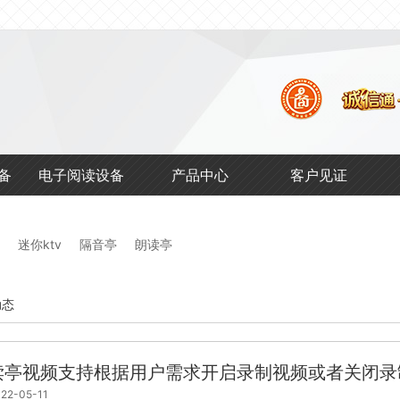
馆
备
电子阅读设备
产品中心
客户见证
迷你ktv
隔音亭
朗读亭
动态
读亭视频支持根据用户需求开启录制视频或者关闭录
22-05-11