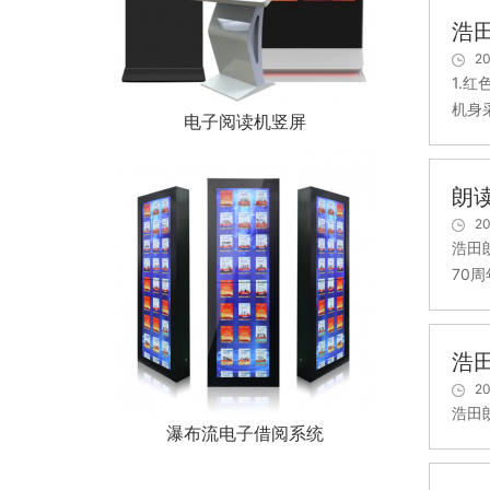
浩
20
1.
机身
电子阅读机竖屏
朗
20
浩田
70
浩
20
浩田
瀑布流电子借阅系统