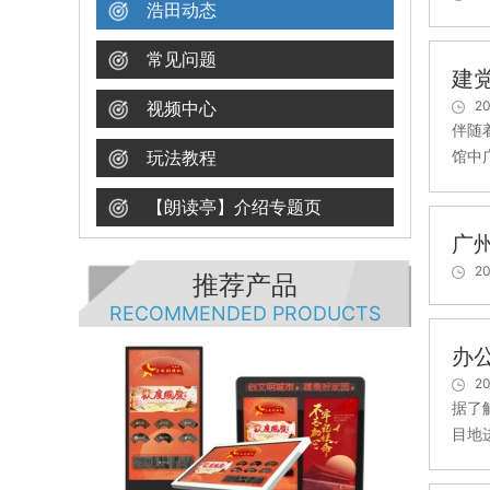
浩田动态
常见问题
建
视频中心
20
伴随
玩法教程
馆中
【朗读亭】介绍专题页
广
20
推荐产品
RECOMMENDED PRODUCTS
办
20
据了
目地