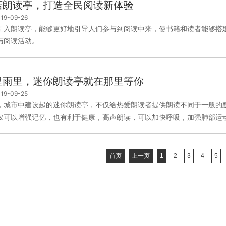
店朗读亭，打造全民阅读新体验
19-09-26
引入朗读亭，能够更好地引导人们参与到阅读中来，使书籍和读者能够搭
与阅读活动。
里雨里，迷你朗读亭就在那里等你
19-09-25
，城市中建设起的迷你朗读亭，不仅给热爱朗读者提供朗读不同于一般的
仅可以增强记忆，也有利于健康，高声朗读，可以加快呼吸，加强肺部运动，
首页
上一页
1
2
3
4
5