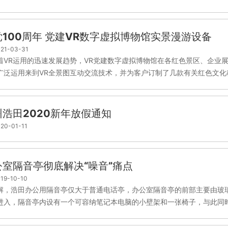
党100周年 党建VR数字虚拟博物馆实景漫游设备
21-03-31
着VR运用的迅速发展趋势，VR党建数字虚拟博物馆在各红色景区、企业
广泛运用来到VR全景图互动交流技术，并为客户订制了几款有关红色文化教育
州浩田2020新年放假通知
20-01-11
公室隔音亭彻底解决“噪音”痛点
19-10-10
解，浩田办公用隔音亭仅大于普通电话亭，办公室隔音亭的前部主要由玻
进入，隔音亭内设有一个可容纳笔记本电脑的小壁架和一张椅子，与此同时，