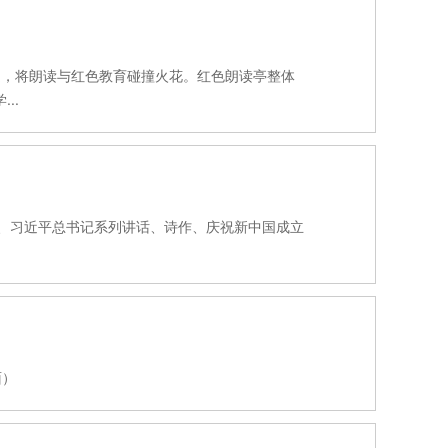
为主题，将朗读与红色教育碰撞火花。红色朗读亭整体
..
书、习近平总书记系列讲话、诗作、庆祝新中国成立
面）