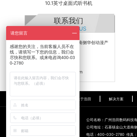
10.1英寸桌面式听书机
联系我们
CONTACT US
请您留言
公司地址：石基镇金山大道南侧华创动漫产
感谢您的关注，当前客服人员不在
业园
线，请填写一下您的信息，我们会
电话：400-030-2780
尽快和您联系。或来电咨询400-03
0-2780
传真：020-38289802
邮箱：153654202@qq.com
关于浩田
解决方案
公司名称：广州浩田数码科技
公司地址：石基镇金山大道南
电话：400-030-2780 传真：0