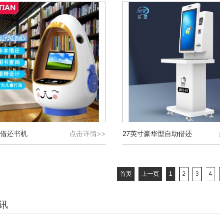
借还书机
点击详情>>
27英寸豪华型自助借还
首页
上一页
1
2
3
4
讯