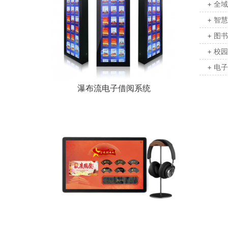
+ 全
+ 智
+ 图
+ 校
+ 电
瀑布流电子借阅系统