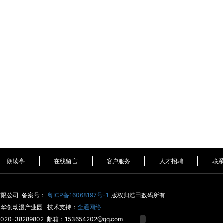
朗读亭
在线留言
客户服务
人才招聘
联
有限公司 备案号：
粤ICP备16068197号-1
版权归浩田数码所有
侧华创动漫产业园 技术支持：
全通网络
20-38289802 邮箱：153654202@qq.com