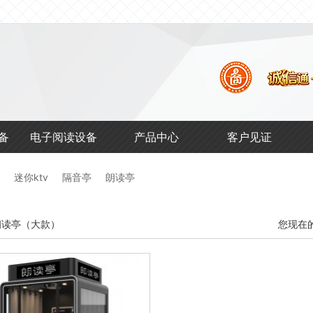
馆
备
电子阅读设备
产品中心
客户见证
迷你ktv
隔音亭
朗读亭
朗读亭（大款）
您现在