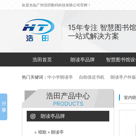
欢迎光临广州浩田数码科技有限公司官网！
15年专注
智慧图书
一站式解决方案
浩田首页
朗读亭品牌
智慧图书馆设
热门关键词：
中小学朗读亭
自助借还书机
朗读亭户外版
浩田产品中心
室内
PRODUCTS
朗读亭品牌
唱歌＋朗读亭