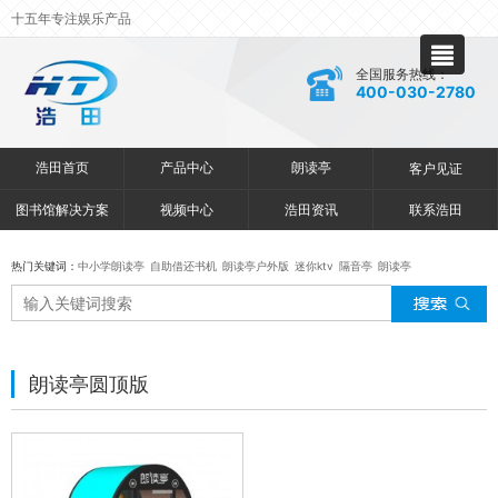
十五年专注娱乐产品
全国服务热线：
400-030-2780
浩田首页
产品中心
朗读亭
客户见证
图书馆解决方案
视频中心
浩田资讯
联系浩田
热门关键词：
中小学朗读亭
自助借还书机
朗读亭户外版
迷你ktv
隔音亭
朗读亭
朗读亭圆顶版