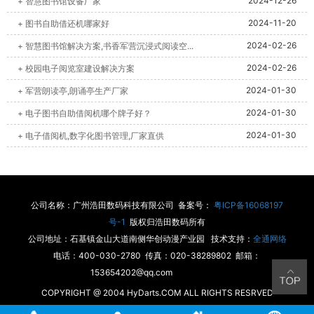
2024-12-26
+ 智慧图书馆设备厂家
2024-11-20
+ 图书自助借还机哪家好
2024-02-26
+ 智慧图书馆解决方案,书香军营沉浸式阅读空...
2024-02-26
+ 校园电子阅览室建设解决方案
2024-01-30
+ 军营朗读亭,朗诵亭生产厂家
2024-01-30
+ 电子图书自助借阅机哪个牌子好？
2024-01-30
+ 电子借阅机,数字化图书管理,厂家直供
公司名称：广州浩田数码科技有限公司 备案号：
粤ICP备16068197
号-1
版权归浩田数码所有
公司地址：石基镇金山大道南侧华创动漫产业园 技术支持：
全通网络
电话：400-030-2780 传真：020-38289802 邮箱：
153654202@qq.com
COPYRIGHT @ 2004 HyDarts.COM ALL RIGHTS RESRVED