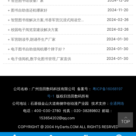
2024-12-26
+ 智慧图书馆设备厂家
2024-11-20
+ 图书自助借还机哪家好
2024-02-26
+ 智慧图书馆解决方案,书香军营沉浸式阅读空...
2024-02-26
+ 校园电子阅览室建设解决方案
2024-01-30
+ 军营朗读亭,朗诵亭生产厂家
2024-01-30
+ 电子图书自助借阅机哪个牌子好？
2024-01-30
+ 电子借阅机,数字化图书管理,厂家直供
公司名称：广州浩田数码科技有限公司 备案号：
粤ICP备16068197
号-1
版权归浩田数码所有
公司地址：石基镇金山大道南侧华创动漫产业园 技术支持：
全通网络
电话：400-030-2780 传真：020-38289802 邮箱：
153654202@qq.com
COPYRIGHT @ 2004 HyDarts.COM ALL RIGHTS RESRVED