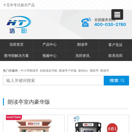
十五年专注娱乐产品
全国服务热线：
400-030-2780
浩田首页
产品中心
朗读亭
客户见证
图书馆解决方案
视频中心
浩田资讯
联系浩田
热门关键词：
中小学朗读亭
自助借还书机
朗读亭户外版
迷你ktv
隔音亭
朗读亭
朗读亭室内豪华版