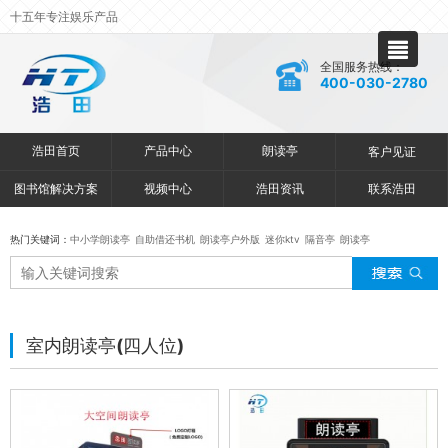
十五年专注娱乐产品
全国服务热线：
400-030-2780
浩田首页
产品中心
朗读亭
客户见证
图书馆解决方案
视频中心
浩田资讯
联系浩田
热门关键词：
中小学朗读亭
自助借还书机
朗读亭户外版
迷你ktv
隔音亭
朗读亭
室内朗读亭(四人位)