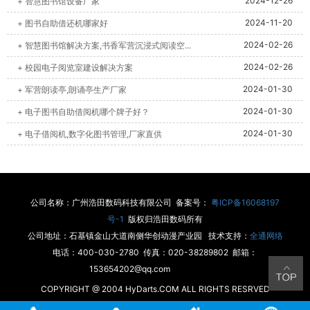
2024-12-26
+ 智慧图书馆设备厂家
2024-11-20
+ 图书自助借还机哪家好
2024-02-26
+ 智慧图书馆解决方案,书香军营沉浸式阅读空...
2024-02-26
+ 校园电子阅览室建设解决方案
2024-01-30
+ 军营朗读亭,朗诵亭生产厂家
2024-01-30
+ 电子图书自助借阅机哪个牌子好？
2024-01-30
+ 电子借阅机,数字化图书管理,厂家直供
公司名称：广州浩田数码科技有限公司 备案号：
粤ICP备16068197
号-1
版权归浩田数码所有
公司地址：石基镇金山大道南侧华创动漫产业园 技术支持：
全通网络
电话：400-030-2780 传真：020-38289802 邮箱：
153654202@qq.com
COPYRIGHT @ 2004 HyDarts.COM ALL RIGHTS RESRVED