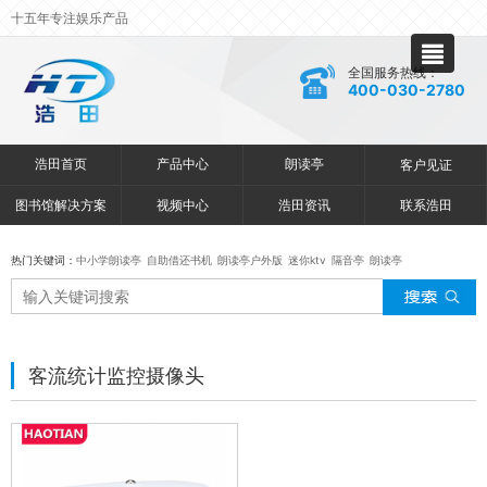
十五年专注娱乐产品
全国服务热线：
400-030-2780
浩田首页
产品中心
朗读亭
客户见证
图书馆解决方案
视频中心
浩田资讯
联系浩田
热门关键词：
中小学朗读亭
自助借还书机
朗读亭户外版
迷你ktv
隔音亭
朗读亭
客流统计监控摄像头