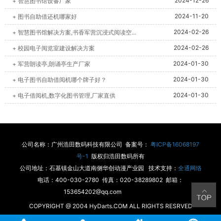
2024-12-26
+ 智慧图书馆设备厂家
2024-11-20
+ 图书自助借还机哪家好
2024-02-26
+ 智慧图书馆解决方案,书香军营沉浸式阅读空...
2024-02-26
+ 校园电子阅览室建设解决方案
2024-01-30
+ 军营朗读亭,朗诵亭生产厂家
2024-01-30
+ 电子图书自助借阅机哪个牌子好？
2024-01-30
+ 电子借阅机,数字化图书管理,厂家直供
公司名称：广州浩田数码科技有限公司 备案号：
粤ICP备16068197
号-1
版权归浩田数码所有
公司地址：石基镇金山大道南侧华创动漫产业园 技术支持：
全通网络
电话：400-030-2780 传真：020-38289802 邮箱：
153654202@qq.com
COPYRIGHT @ 2004 HyDarts.COM ALL RIGHTS RESRVED