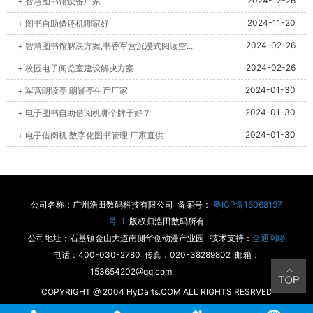
2024-12-26
+ 智慧图书馆设备厂家
2024-11-20
+ 图书自助借还机哪家好
2024-02-26
+ 智慧图书馆解决方案,书香军营沉浸式阅读空...
2024-02-26
+ 校园电子阅览室建设解决方案
2024-01-30
+ 军营朗读亭,朗诵亭生产厂家
2024-01-30
+ 电子图书自助借阅机哪个牌子好？
2024-01-30
+ 电子借阅机,数字化图书管理,厂家直供
公司名称：广州浩田数码科技有限公司 备案号：
粤ICP备16068197
号-1
版权归浩田数码所有
公司地址：石基镇金山大道南侧华创动漫产业园 技术支持：
全通网络
电话：400-030-2780 传真：020-38289802 邮箱：
153654202@qq.com
COPYRIGHT @ 2004 HyDarts.COM ALL RIGHTS RESRVED