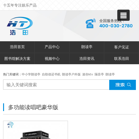
十五年专注娱乐产品
全国服务热线：
400-030-2780
浩田首页
产品中心
朗读亭
客户见证
图书馆解决方案
视频中心
浩田资讯
联系浩田
热门关键词：
中小学朗读亭
自助借还书机
朗读亭户外版
迷你ktv
隔音亭
朗读亭
多功能读唱吧豪华版