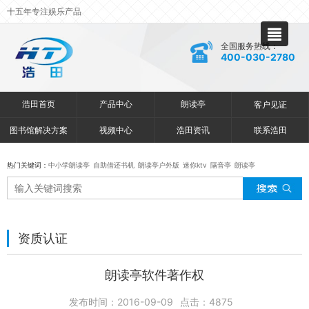
十五年专注娱乐产品
全国服务热线：
400-030-2780
浩田首页
产品中心
朗读亭
客户见证
图书馆解决方案
视频中心
浩田资讯
联系浩田
热门关键词：
中小学朗读亭
自助借还书机
朗读亭户外版
迷你ktv
隔音亭
朗读亭
资质认证
朗读亭软件著作权
发布时间：2016-09-09
点击：
4875