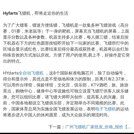
Hyfarts飞镖机，即将走近你的生活
为了广大镖客，镖迷方便练镖，飞镖机是一款集多种飞镖游戏（高分
赛，01赛，米老鼠等）于一身的靶机，屏幕充当飞镖机的屏幕，上面
显示分数以及各种参数。机器支持多人比赛，每人掷三镖，结束后按
下机器右下方的红色圆形按钮即开始下一玩家的比赛。飞镖所打中的
区域会显示成红色，比赛结束后得分最高或获胜者，机器将以会灯加
特殊音效的方式加以庆祝。方便了用户的使用,易上手，好操作是它突
出的特点。
HYdarts
全自动飞镖机
，这8个国际标准电脑芯片，除了自动编号，
得分和显示外，其优点是不受场地和体力的限制，距离只有2.37米，
可以用作台球馆，保龄球馆，文化宫，俱乐部，KTV酒吧，旅。旅游
景点，购物中心，健身中心等设施也可独立设置飞镖厅供客人娱乐健
身。您可以组织比赛，请飞镖大师即兴创作，提高客人的兴趣。目
前，中国各地都设立飞镖俱乐部，并定期举办不同规模的比赛。此
外，国家体育总局为实施全国飞镖发展运动，表明
电子飞镖机
的运动
将逐步进入中国人的休闲愿景，成为大众娱乐的潮流时尚。
下一篇：
广州飞镖机厂家批发_价格_报价【...