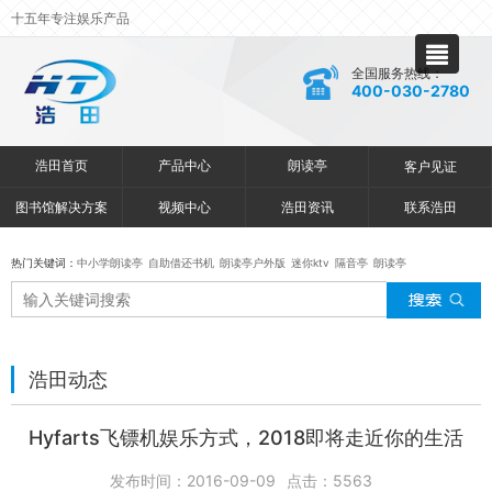
十五年专注娱乐产品
全国服务热线：
400-030-2780
浩田首页
产品中心
朗读亭
客户见证
图书馆解决方案
视频中心
浩田资讯
联系浩田
热门关键词：
中小学朗读亭
自助借还书机
朗读亭户外版
迷你ktv
隔音亭
朗读亭
浩田动态
Hyfarts飞镖机娱乐方式，2018即将走近你的生活
发布时间：2016-09-09
点击：
5563