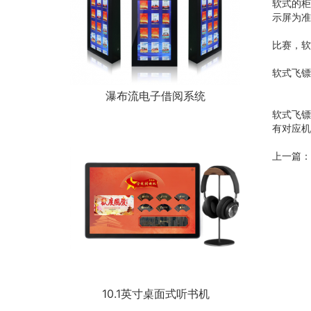
软式的柜
示屏为准
比赛，软
软式飞镖
瀑布流电子借阅系统
软式飞镖
有对应机
上一篇：
10.1英寸桌面式听书机