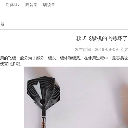
迷你ktv
隔音亭
朗读亭
问题
软式飞镖机的飞镖坏了
发布时间：2016-09-09
点
用的飞镖一般分为３部分：镖头、镖体和镖尾。在使用过程中，最容易被
便宜很多哦。