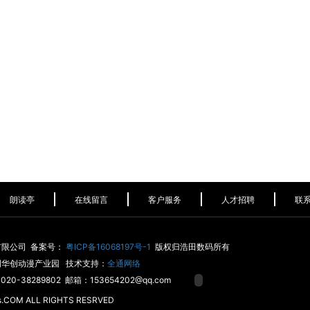
朗读亭
在线留言
客户服务
人才招聘
联
有限公司 备案号：
粤ICP备16068197号-1
版权归浩田数码所有
侧华创动漫产业园 技术支持：
全通网络
20-38289802 邮箱：153654202@qq.com
s.COM ALL RIGHTS RESRVED