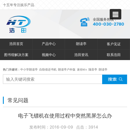
十五年专注娱乐产品
全国服务热线：
400-030-2780
浩田首页
产品中心
朗读亭
客户见证
图书馆解决方案
视频中心
浩田资讯
联系浩田
热门关键词：
中小学朗读亭
自助借还书机
朗读亭户外版
迷你ktv
隔音亭
朗读亭
常见问题
电子飞镖机在使用过程中突然黑屏怎么办
发布时间：2016-09-09
点击：
3914