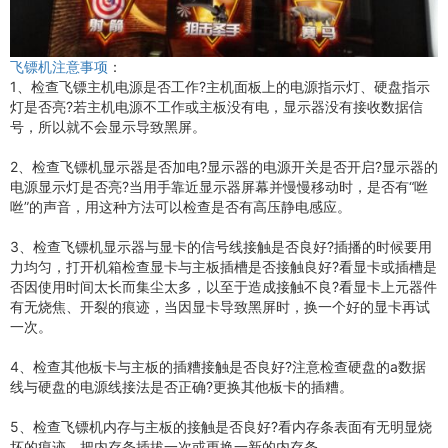
飞镖机注意事项
：
1、检查飞镖主机电源是否工作?主机面板上的电源指示灯、硬盘指示
灯是否亮?若主机电源不工作或主板没有电，显示器没有接收数据信
号，所以就不会显示导致黑屏。
2、检查飞镖机显示器是否加电?显示器的电源开关是否开启?显示器的
电源显示灯是否亮?当用手靠近显示器屏幕并慢慢移动时，是否有“咝
咝”的声音，用这种方法可以检查是否有高压静电感应。
3、检查飞镖机显示器与显卡的信号线接触是否良好?插播的时候要用
力均匀，打开机箱检查显卡与主板插槽是否接触良好?看显卡或插槽是
否因使用时间太长而集尘太多，以至于造成接触不良?看显卡上元器件
有无烧焦、开裂的痕迹，当因显卡导致黑屏时，换一个好的显卡再试
一次。
4、检查其他板卡与主板的插糟接触是否良好?注意检查硬盘的a数据
线与硬盘的电源线接法是否正确?更换其他板卡的插糟。
5、检查飞镖机内存与主板的接触是否良好?看内存条表面有无明显烧
坏的痕迹，把内存条插拔一次或更换一新的内存条。