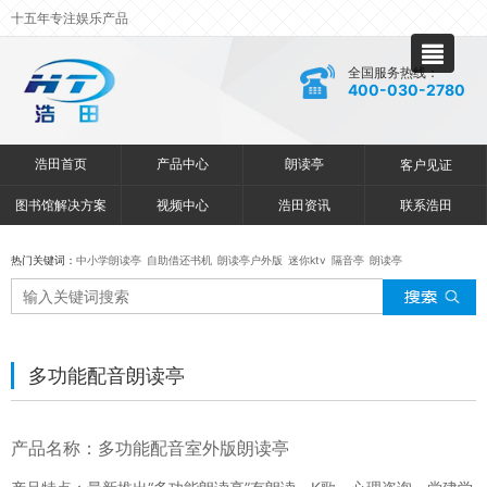
十五年专注娱乐产品
全国服务热线：
400-030-2780
浩田首页
产品中心
朗读亭
客户见证
图书馆解决方案
视频中心
浩田资讯
联系浩田
热门关键词：
中小学朗读亭
自助借还书机
朗读亭户外版
迷你ktv
隔音亭
朗读亭
多功能配音朗读亭
产品名称：多功能配音室外版朗读亭