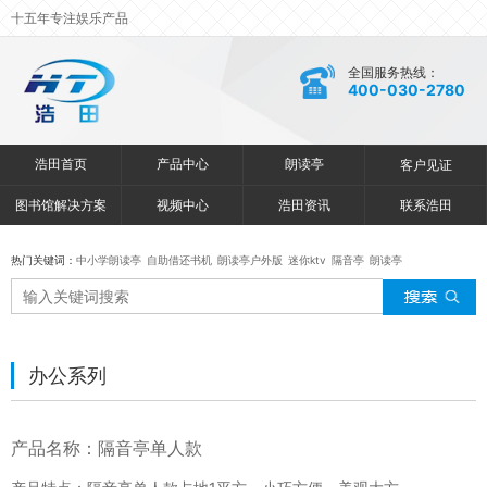
十五年专注娱乐产品
全国服务热线：
400-030-2780
浩田首页
产品中心
朗读亭
客户见证
图书馆解决方案
视频中心
浩田资讯
联系浩田
热门关键词：
中小学朗读亭
自助借还书机
朗读亭户外版
迷你ktv
隔音亭
朗读亭
办公系列
产品名称：隔音亭单人款