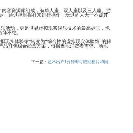
个内容资源库组成，有单人座、双人座以及三人座。
游
目标，通过控制摇杆来进行操作，玩过的人无一不被其
娱乐活动，更是世界虚拟现实娱乐技术的最高标志，也
络绎不绝。
拟现实体验馆”转变为“综合性的虚拟现实体验馆”的解
产品打包组合经营方案，根据当地消费者需求、场地
下一篇：
足不出户1分钟即可取回相片和回...