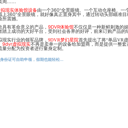
装周……
360
虚拟现实体验馆
设备
由一个
°全景眼镜、一个互动仓座椅、一
360
戴上
°全景眼镜，就好像真正置身其中，通过转动头部瞄准
验所震撼。
9DVR
款具有革命意义的产品，
体验馆
不仅仅是一种新鲜刺激的
者踏上成功的大好平台，受到社会各界的好评，前来订购产品的
拟现实行业的领军品牌，
9DVR
梦幻星
院
首先提出了将“单品
VR
虚
9dvr
。
虚拟现实
不再是卖单一的设备给加盟商，而是提供一整套
流量分配为投资者进行量身定制。
身份证可自助申领，假期也能轻松...