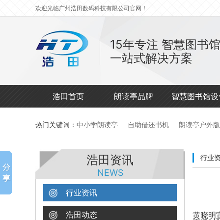
欢迎光临广州浩田数码科技有限公司官网！
15年专注
智慧图书
一站式解决方案
浩田首页
朗读亭品牌
智慧图书馆设
热门关键词：
中小学朗读亭
自助借还书机
朗读亭户外版
浩田资讯
行业
NEWS
行业资讯
浩田动态
黄晓明