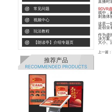
直播时
常见问题
9DVR
戏中，
刺激体
视频中心
这是一
是创业
玩法教程
作为虚
决方案
【朗读亭】介绍专题页
大小、
上一篇：
推荐产品
RECOMMENDED PRODUCTS