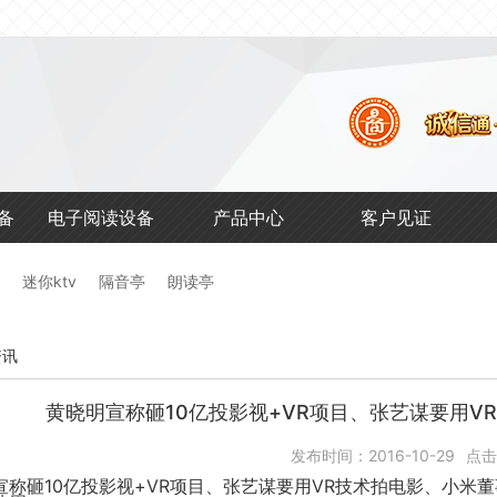
馆
备
电子阅读设备
产品中心
客户见证
迷你ktv
隔音亭
朗读亭
资讯
黄晓明宣称砸10亿投影视+VR项目、张艺谋要用VR
发布时间：2016-10-29
点击
10
+VR
VR
宣称砸
亿投影视
项目、张艺谋要用
技术拍电影、小米董