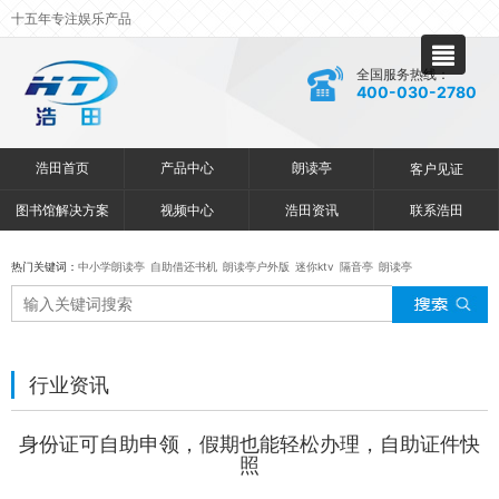
十五年专注娱乐产品
全国服务热线：
400-030-2780
浩田首页
产品中心
朗读亭
客户见证
图书馆解决方案
视频中心
浩田资讯
联系浩田
热门关键词：
中小学朗读亭
自助借还书机
朗读亭户外版
迷你ktv
隔音亭
朗读亭
行业资讯
身份证可自助申领，假期也能轻松办理，自助证件快
照