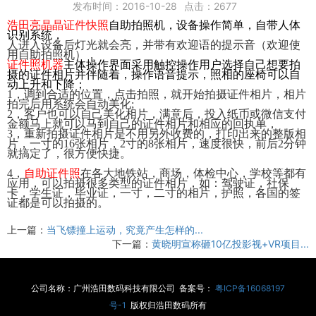
发布时间：2016-10-28
点击：
2677
浩田亮晶晶证
件
快
照
自助拍照机，设备操作简单，自带人体
识别系统，
人进入设备后灯光就会亮，并带有欢迎语的提示音（欢迎使
用自助拍照机），
证件照机
器
主体操作界面采用触控操作用户选择自己想要拍
摄的证件相片并伴随着，操作语音提示，
照相的座椅可以自
动上升和下降；
1
，调到合适的位置，点击拍照，就开始拍摄证件相片，相片
拍完后用系统会自动美化
;
2
，客户也可以自己美化相片，满意后，投入纸币或微信支付
金额马上就可以马到自己的证件相片和相应的回执单，
3
，重新拍摄证件相片是不用另外收费的，打印出来的整版相
片，一寸的
16张相片，
2寸的
8张相片，速度很快，前后
2
分钟
就搞定了，很方便快捷。
4
，
自助证件
照
在各大地铁站，商场，体检中心，学校等都有
应用，可以拍摄很多类型的证件相片，如：驾驶证，社保
卡，学生证，毕业证，一寸，二寸的相片，护照，各国的签
证都是可以拍摄的。
上一篇：
当飞镖撞上运动，究竟产生怎样的...
下一篇：
黄晓明宣称砸10亿投影视+VR项目...
公司名称：广州浩田数码科技有限公司 备案号：
粤ICP备16068197
号-1
版权归浩田数码所有