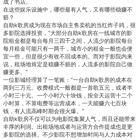
成了书店。
在这些娱乐设施中，哪些最有人气，又有哪些稳赚不
赔？
自助k歌房成为现在市场自主售卖机的当红炸子鸡，很
多影院选择投资，“大部分自助k歌房在一线城市的影
院租金都是每台每月三四千之间，人流少的影院每台
每月租金可能只有一两千，城市小的租金一般也会便
宜一些，但是很少有收不回成本的。而对于影院内来
说，租场地肯定是稳赚不赔的，人流多的影院自己做
赚更多。”
一位影城经理算了一笔账：“一台自助k歌房的成本在
两到三万元。收费模式一般都是一首歌五元，或者半
小时三十元。一个小时六十块钱，按全天运营十二个
小时算，不算电费等运营成本，一天能赚六七百块
钱，有人流高峰时期会很火爆。”
自助k歌房不仅可以为电影院集聚人气，而且还能带来
丰厚的利润。出租场地或者与运营方合作提成也是更
多影院的选择。不少影院不想增加时间与人力成本对