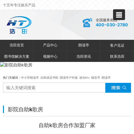
十五年专注娱乐产品
全国服务热线：
400-030-2780
浩田首页
产品中心
朗读亭
客户见证
图书馆解决方案
视频中心
浩田资讯
联系浩田
热门关键词：
中小学朗读亭
自助借还书机
朗读亭户外版
迷你ktv
隔音亭
朗读亭
影院自助k歌房
自助k歌房合作加盟厂家