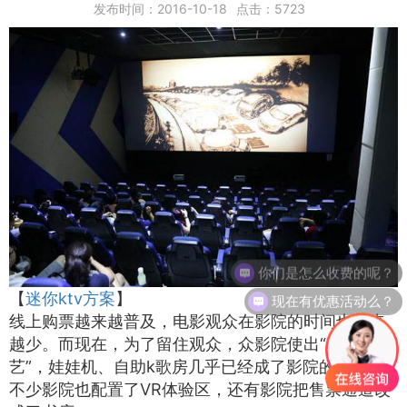
发布时间：2016-10-18
点击：
5723
你们是怎么收费的呢？
现在有优惠活动么？
【
迷你ktv方案
】
线上购票越来越普及，电影观众在影院的时间也越来
越少。而现在，为了留住观众，众影院使出“十八般武
艺”，娃娃机、自助k歌房几乎已经成了影院的标配，
不少影院也配置了VR体验区，还有影院把售票通道改