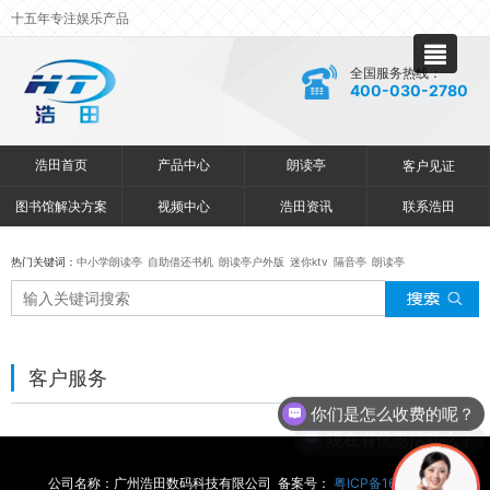
十五年专注娱乐产品
全国服务热线：
400-030-2780
浩田首页
产品中心
朗读亭
客户见证
图书馆解决方案
视频中心
浩田资讯
联系浩田
热门关键词：
中小学朗读亭
自助借还书机
朗读亭户外版
迷你ktv
隔音亭
朗读亭
客户服务
你们是怎么收费的呢？
现在有优惠活动么？
公司名称：广州浩田数码科技有限公司 备案号：
粤ICP备16068197