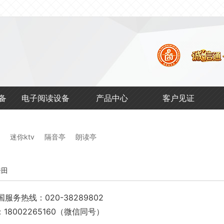
馆
备
电子阅读设备
产品中心
客户见证
迷你ktv
隔音亭
朗读亭
浩田
国服务热线：020-38289802
18002265160（微信同号）