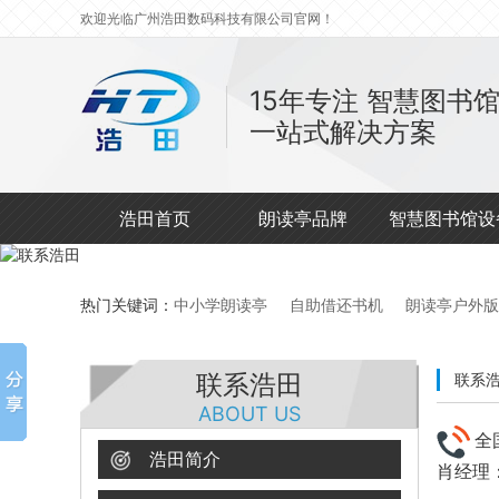
欢迎光临广州浩田数码科技有限公司官网！
15年专注
智慧图书
一站式解决方案
浩田首页
朗读亭品牌
智慧图书馆设
热门关键词：
中小学朗读亭
自助借还书机
朗读亭户外版
联系浩田
联系
ABOUT US
全
浩田简介
肖经理：