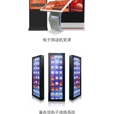
电子阅读机竖屏
瀑布流电子借阅系统