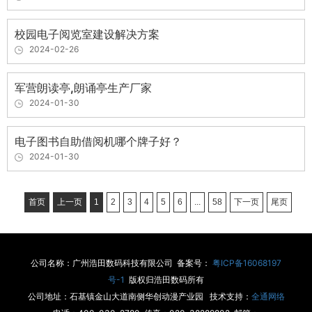
校园电子阅览室建设解决方案
2024-02-26
军营朗读亭,朗诵亭生产厂家
2024-01-30
电子图书自助借阅机哪个牌子好？
2024-01-30
首页
上一页
1
2
3
4
5
6
...
58
下一页
尾页
公司名称：广州浩田数码科技有限公司 备案号：
粤ICP备16068197
号-1
版权归浩田数码所有
公司地址：石基镇金山大道南侧华创动漫产业园 技术支持：
全通网络